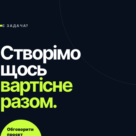
Є ЗАДАЧА?
Створімо
щось
вартісне
разом.
Обговорити
проєкт