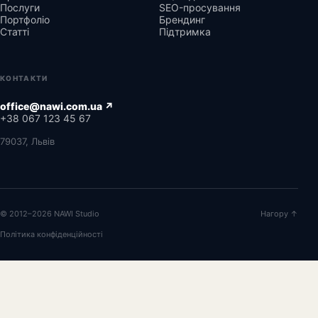
Послуги
SEO-просування
Портфоліо
Брендинг
Статті
Підтримка
КОНТАКТИ
office@nawi.com.ua ↗
+38 067 123 45 67
79037, Львів
© 2012–2026 NAWI Studio
Нагору ↑
Політика конфіденційності