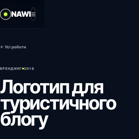
NAWI
☰
← Усі роботи
БРЕНДИНГ
2016
Логотип для
туристичного
блогу