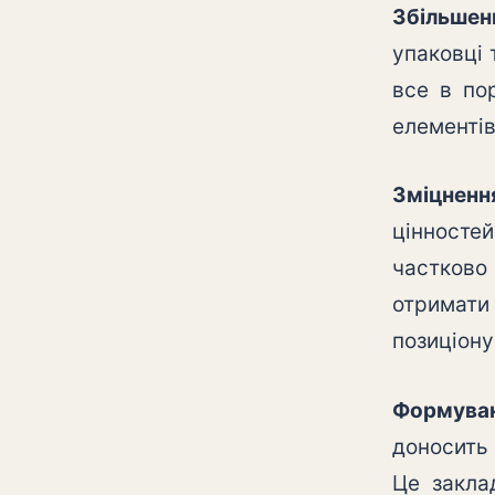
Збільшен
упаковці 
все в по
елементів
Зміцненн
цінностей
частково 
отримати
позиціону
Формуван
доносить 
Це закла