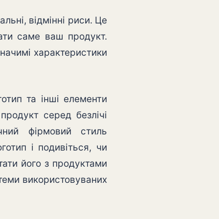
альні, відмінні риси. Це
рати саме ваш продукт.
значимі характеристики
отип та інші елементи
 продукт серед безлічі
очний фірмовий стиль
готип і подивіться, чи
тати його з продуктами
стеми використовуваних