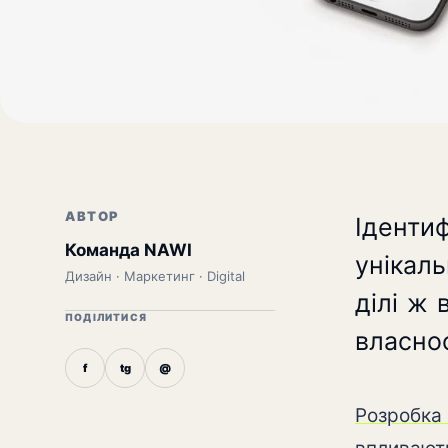
АВТОР
Іденти
Команда NAWI
унікал
Дизайн · Маркетинг · Digital
ділі ж 
ПОДІЛИТИСЯ
власнос
f
tg
@
Розробка