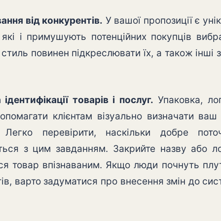
ання від конкурентів.
У вашої пропозиції є унік
, які і примушують потенційних покупців виб
стиль повинен підкреслювати їх, а також інші 
ідентифікації товарів і послуг.
Упаковка, лог
допомагати клієнтам візуально визначати ваш
. Легко перевірити, наскільки добре пот
ться з цим завданням. Закрийте назву або ло
ся товар впізнаваним. Якщо люди почнуть плу
ів, варто задуматися про внесення змін до си