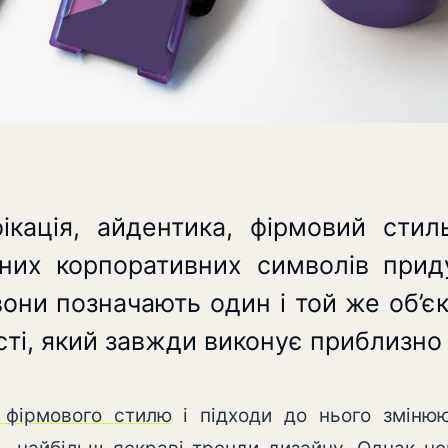
фікація, айдентика, фірмовий стил
ьних корпоративних символів при
вони позначають один і той же об’є
ті, який завжди виконує приблизно 
 фірмового стилю
і підходи до нього змінюю