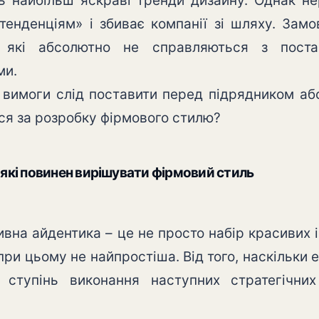
ь найбільш яскраві тренди дизайну. Однак не
тенденціям» і збиває компанії зі шляху. Зам
, які абсолютно не справляються з пост
ми.
ж вимоги слід поставити перед підрядником а
ся за розробку фірмового стилю?
 які повинен вирішувати фірмовий стиль
вна айдентика – це не просто набір красивих і
при цьому не найпростіша. Від того, наскільки
 ступінь виконання наступних стратегічних