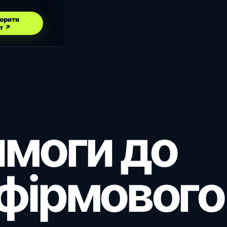
орити
т ↗
имоги до
фірмового