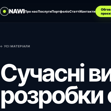
Обгов
NAWI
Про нас
Послуги
Портфоліо
Статті
Контакти
проєк
← УСІ МАТЕРІАЛИ
Сучасні в
розробки 