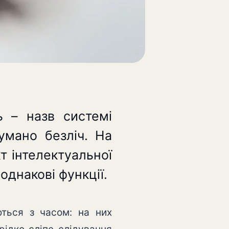
ь – назв системі
думано безліч.
На
кт інтелектуальної
однакові функції.
ться з часом: на них