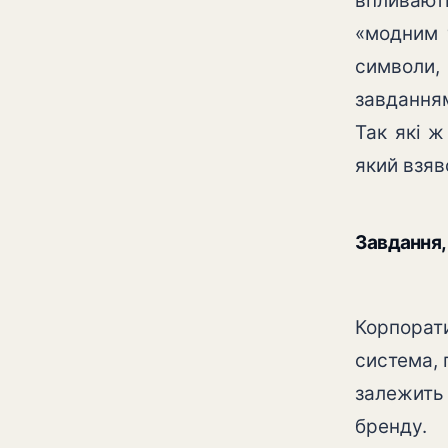
впливают
«модним 
символи
завдання
Так які 
який взяв
Завдання,
Корпорати
система, 
залежить
бренду.