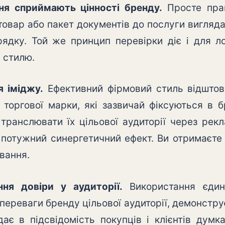
ня сприймають цінності бренду.
Просте прав
товар або пакет документів до послуги вигляда
рядку. Той же принцип перевірки діє і для л
 стилю.
я іміджу.
Ефективний фірмовий стиль відштовх
 торгової марки, які зазвичай фіксуються в 
транслювати їх цільової аудиторії через рек
 потужний синергетичний ефект. Ви отримаєте
вання.
ня довіри у аудиторії.
Використання єдин
переваги бренду цільової аудиторії, демонструє
дає в підсвідомість покупців і клієнтів дум