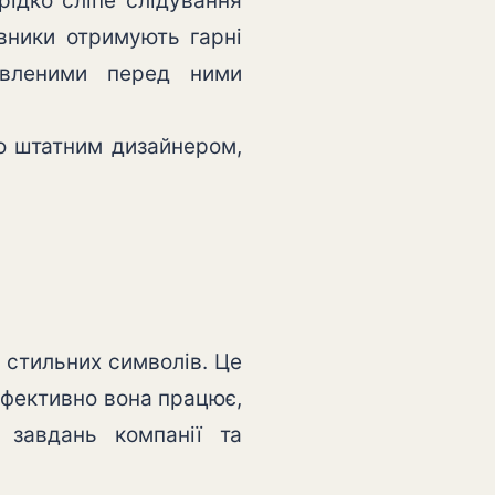
рідко сліпе слідування
овники отримують гарні
авленими перед ними
бо штатним дизайнером,
 стильних символів. Це
 ефективно вона працює,
 завдань компанії та