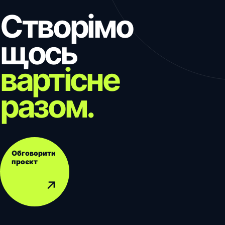
Створімо
щось
вартісне
разом.
Обговорити
проєкт
↗