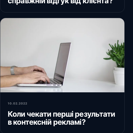
справжній відгук від клієнта?
10.02.2022
Коли чекати перші результати
в контексній рекламі?