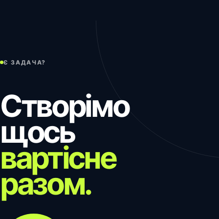
Є ЗАДАЧА?
Створімо
щось
вартісне
разом.