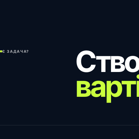
Ство
Є ЗАДАЧА?
варт