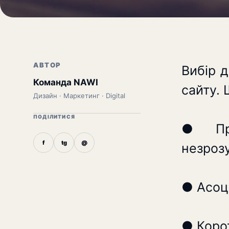
АВТОР
Вибір 
Команда NAWI
сайту.
Дизайн · Маркетинг · Digital
ПОДІЛИТИСЯ
● Про
f
tg
@
незрозу
⠀
● Асоці
⠀
● Корот