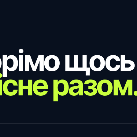
рімо щось
існе разом