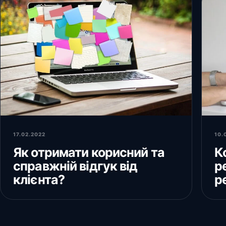
17.02.2022
10.
Як отримати корисний та
К
справжній відгук від
р
клієнта?
р