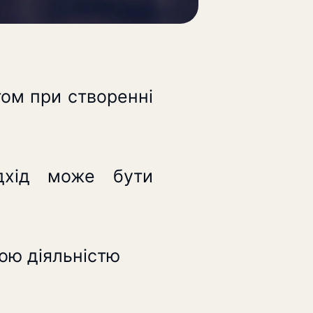
ом при створенні
дхід може бути
шою діяльністю