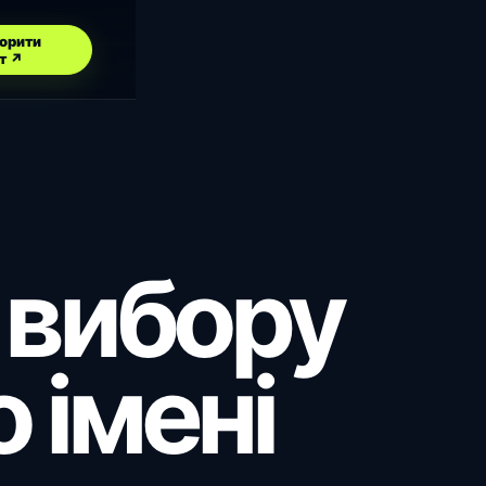
орити
т ↗
 вибору
 імені