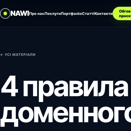
Обгов
NAWI
Про нас
Послуги
Портфоліо
Статті
Контакти
проєк
← УСІ МАТЕРІАЛИ
4 правила
доменного