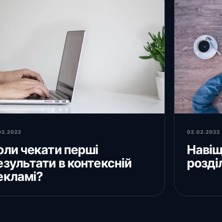
02.2022
02.02.2022
оли чекати перші
Навіщ
езультати в контексній
розді
екламі?