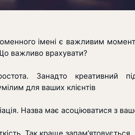
доменного імені є важливим момент
 Що важливо врахувати?
стота. Занадто креативний пі
мілим для ваших клієнтів
ація. Назва має асоціюватися з ва
кість. Так краще запам’ятовується